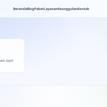
Beranda
Blog
Paket
Layanan
Keunggulan
Kontak
hen start